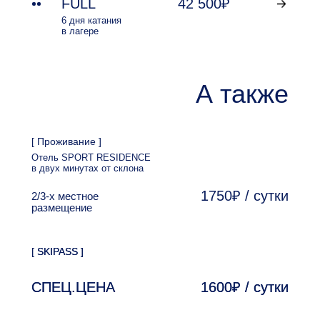
FULL
42 500₽
6 дня катания
в лагере
А также
[ Проживание ]
Отель SPORT RESIDENCE
в двух минутах от склона
1750₽ / сутки
2/3-х местное
размещение
[ SKIPASS ]
[ SKIPASS ]
СПЕЦ.ЦЕНА
СПЕЦ.ЦЕНА
1600₽ / сутки
1600₽ / сутки